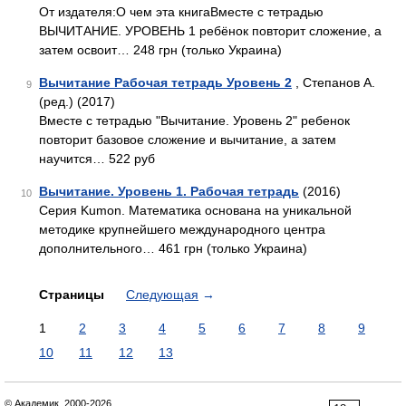
От издателя:О чем эта книгаВместе с тетрадью
ВЫЧИТАНИЕ. УРОВЕНЬ 1 ребёнок повторит сложение, а
затем освоит… 248 грн (только Украина)
Вычитание Рабочая тетрадь Уровень 2
, Степанов А.
9
(ред.) (2017)
Вместе с тетрадью "Вычитание. Уровень 2" ребенок
повторит базовое сложение и вычитание, а затем
научится… 522 руб
Вычитание. Уровень 1. Рабочая тетрадь
(2016)
10
Серия Kumon. Математика основана на уникальной
методике крупнейшего международного центра
дополнительного… 461 грн (только Украина)
Страницы
Следующая
→
1
2
3
4
5
6
7
8
9
10
11
12
13
© Академик, 2000-2026